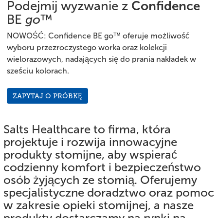
Podejmij wyzwanie z
Confidence
BE
go
™
NOWOŚĆ: Confidence BE go™ oferuje możliwość
wyboru przezroczystego worka oraz kolekcji
wielorazowych, nadających się do prania nakładek w
sześciu kolorach.
ZAPYTAJ O PRÓBKĘ
Salts Healthcare to firma, która
projektuje i rozwija innowacyjne
produkty stomijne, aby wspierać
codzienny komfort i bezpieczeństwo
osób żyjących ze stomią. Oferujemy
specjalistyczne doradztwo oraz pomoc
w zakresie opieki stomijnej, a nasze
produkty dostarczamy na rynki na