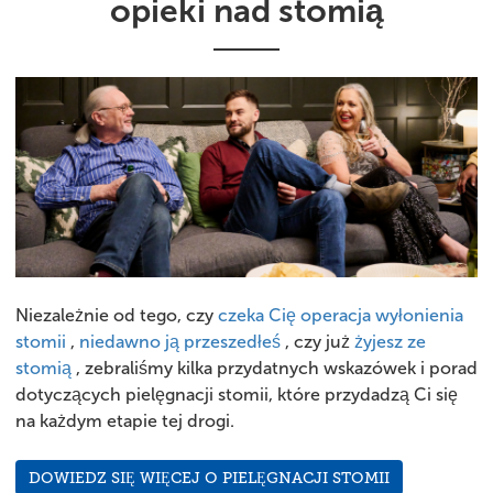
opieki nad stomią
Niezależnie od tego, czy
czeka Cię operacja wyłonienia
stomii
,
niedawno ją przeszedłeś
, czy już
żyjesz ze
stomią
, zebraliśmy kilka przydatnych wskazówek i porad
dotyczących pielęgnacji stomii, które przydadzą Ci się
na każdym etapie tej drogi.
DOWIEDZ SIĘ WIĘCEJ O PIELĘGNACJI STOMII