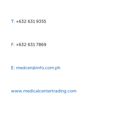
T:
+632 631 9355
F:
+632 631 7869
E:
medcen@info.com.ph
www.medicalcentertrading.com