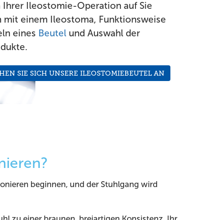
 Ihrer Ileostomie-Operation auf Sie
mit einem Ileostoma, Funktionsweise
eln eines
Beutel
und Auswahl der
odukte.
HEN SIE SICH UNSERE ILEOSTOMIEBEUTEL AN
nieren?
tionieren beginnen, und der Stuhlgang wird
hl zu einer braunen, breiartigen Konsistenz. Ihr