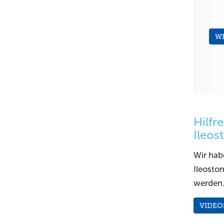
W
Hilfr
Ileos
Wir hab
Ileosto
werden
VIDEO