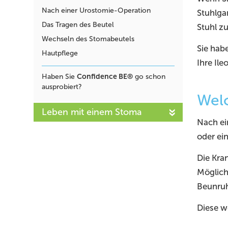
Nach einer Urostomie-Operation
Stuhlga
Das Tragen des Beutel
Stuhl zu
Wechseln des Stomabeutels
Sie hab
Hautpflege
Ihre Il
Confidence BE®
Haben Sie
go schon
ausprobiert?
Welc
Leben mit einem Stoma
Nach ei
oder ei
Die Kr
Möglich
Beunruh
Diese w