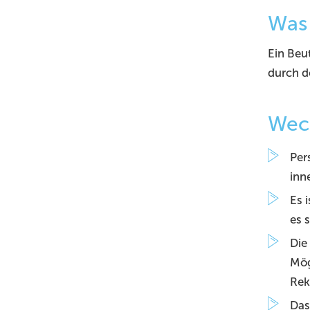
Was 
Ein Beu
durch d
Wech
Per
inn
Es i
es s
Die
Mög
Rek
Das