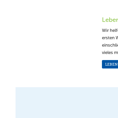
Lebe
Wir hel
ersten 
einschl
vieles m
LEBEN