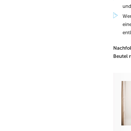
und
Wen
ein
entl
Nachfol
Beutel r