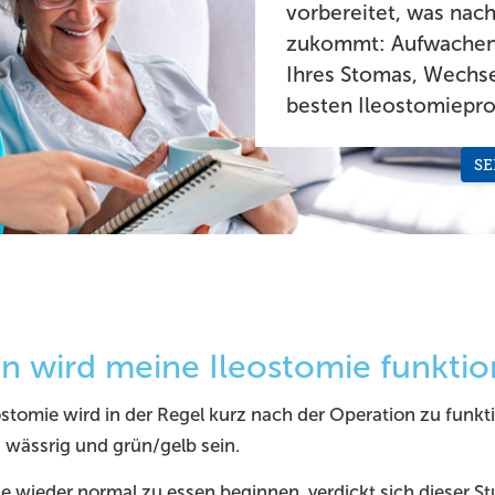
vorbereitet, was nach
zukommt: Aufwachen 
Ihres Stomas, Wechs
besten Ileostomiepr
SE
 wird meine Ileostomie funktio
eostomie wird in der Regel kurz nach der Operation zu funk
 wässrig und grün/gelb sein.
 wieder normal zu essen beginnen, verdickt sich dieser Stu