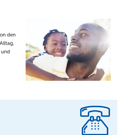
von den
lltag,
n und