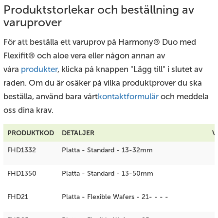
Produktstorlekar och beställning av
varuprover
För att beställa ett varuprov på Harmony® Duo med
Flexifit® och aloe vera eller någon annan av
våra
produkter
, klicka på knappen "Lägg till" i slutet av
raden. Om du är osäker på vilka produktprover du ska
beställa, använd bara vårt
kontaktformulär
och meddela
oss dina krav.
PRODUKTKOD
DETALJER
V
FHD1332
Platta - Standard - 13-32mm
FHD1350
Platta - Standard - 13-50mm
FHD21
Platta - Flexible Wafers - 21- - - -