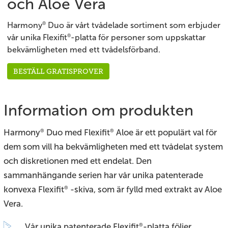
och Aloe Vera
®
Harmony
Duo är vårt tvådelade sortiment som erbjuder
®
vår unika Flexifit
-platta för personer som uppskattar
bekvämligheten med ett tvådelsförband.
BESTÄLL GRATISPROVER
Information om produkten
Harmony
Duo med Flexifit
Aloe är ett populärt val för
®
®
dem som vill ha bekvämligheten med ett tvådelat system
och diskretionen med ett endelat. Den
sammanhängande serien har vår unika patenterade
konvexa Flexifit
-skiva, som är fylld med extrakt av Aloe
®
Vera.
Vår unika patenterade Flexifit
-platta följer
®