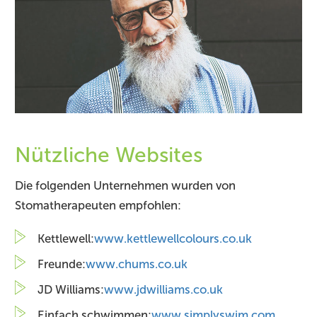
Nützliche Websites
Die folgenden Unternehmen wurden von
Stomatherapeuten empfohlen:
Kettlewell:
www.kettlewellcolours.co.uk
Freunde:
www.chums.co.uk
JD Williams:
www.jdwilliams.co.uk
Einfach schwimmen:
www.simplyswim.com